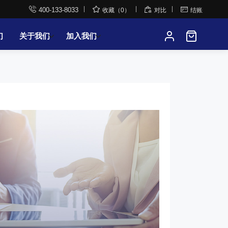




400-133-8033
收藏（0）
对比
结账
们
关于我们
加入我们